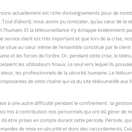
ersons actuellement est riche d’enseignements pour de nomb
rs. Tout d’abord, nous avons pu constater, qu’au cœur de la s
t l’humain. Et la télésurveillance n’y échappe évidemment pas
le service client est très important et que lors de la crise, n
 se situe au cœur même de l’ensemble constitué par le client f
ne et les forces de l’ordre. Or, pendant cette crise, le télésu
laient les utilisateurs finaux. Le seul vers lequel ils pouva
rateur, les professionnels de la sécurité humaine. Le télésur
composantes de cette chaîne qui va du site télésurveillé aux f
e à une autre difficulté pendant le confinement : la gestion
aussi mis à contribution nos personnels qui ont dû gérer de 
 dû être prises en compte durant cette période. Période, qu
emandes de mise en sécurité et donc des raccordements. Cela