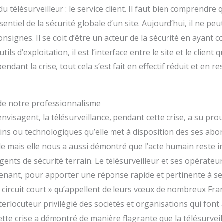
du télésurveilleur : le service client. Il faut bien comprendre
entiel de la sécurité globale d’un site. Aujourd’hui, il ne peu
nsignes. Il se doit d’être un acteur de la sécurité en ayant 
ls d’exploitation, il est l’interface entre le site et le client 
pendant la crise, tout cela s’est fait en effectif réduit et en 
r de notre professionnalisme
nvisagent, la télésurveillance, pendant cette crise, a su prou
ns ou technologiques qu’elle met à disposition des ses abo
lle mais elle nous a aussi démontré que l’acte humain reste
ents de sécurité terrain. Le télésurveilleur et ses opérateu
venant, pour apporter une réponse rapide et pertinente à se
« circuit court » qu’appellent de leurs vœux de nombreux Franç
erlocuteur privilégié des sociétés et organisations qui font
Cette crise a démontré de manière flagrante que la télésurvei